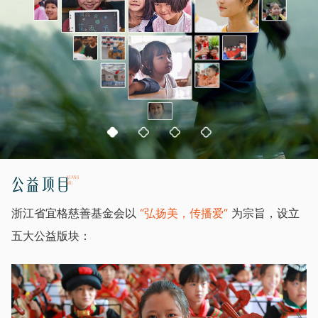
宜学计划
媒体报道
合作伙伴
宜安计划
机构信息
公告公示
宜心计划
管理制度
公益影像
XIANG
公益项目
MU
浙江省宜格慈善基金会以
“弘扬美，传播爱”
为宗旨，设立
五大公益版块：