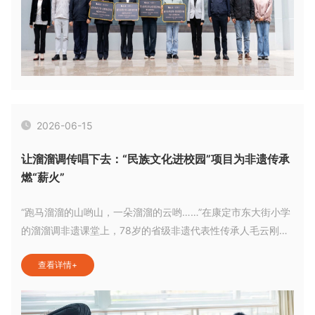
2026-06-15
让溜溜调传唱下去：“民族文化进校园”项目为非遗传承
燃“薪火”
“跑马溜溜的山哟山，一朵溜溜的云哟……”在康定市东大街小学
的溜溜调非遗课堂上，78岁的省级非遗代表性传承人毛云刚爷
爷用略带沧桑却极具穿透力的原生态嗓音婉转起腔。他和孩子
查看详情
+
们围坐在一起，拆解着溜溜调的咬字与换气技巧。孩子们目不
转睛地盯着爷爷的口型，一边跟着打拍子，一边大声跟唱。