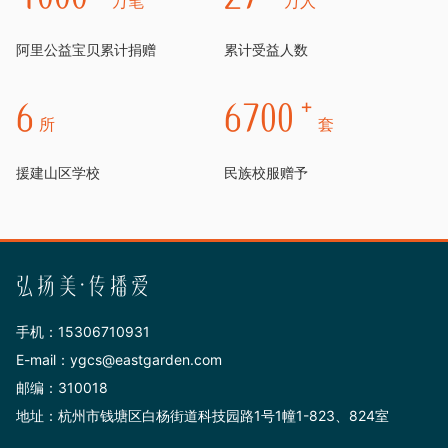
万笔
万人
阿里公益宝贝累计捐赠
累计受益人数
+
6
6700
所
套
援建山区学校
民族校服赠予
弘扬美·传播爱
手机：15306710931
E-mail：ygcs@eastgarden.com
邮编：310018
地址：杭州市钱塘区白杨街道科技园路1号1幢1-823、824室