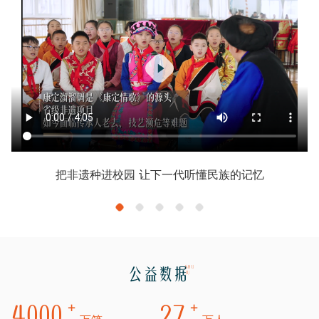
把非遗种进校园 让下一代听懂民族的记忆
SHU
公益数据
JU
+
+
4000
27