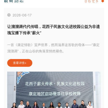
查看更多
2026-06-17
让溜溜调代代传唱，花西子民族文化进校园公益为非遗
瑰宝播下传承“薪火”
一首《康定情歌》蜚声世界，然而滋养这首歌的母体——“康定
溜溜调”，正在山谷的角落里悄然褪色。
查看详情
+