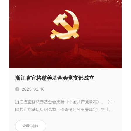
宜学计划
媒体报道
合作伙伴
宜安计划
机构信息
公告公示
宜心计划
管理制度
公益影像
浙江省宜格慈善基金会党支部成立
2023-02-16
浙江省宜格慈善基金会按照《中国共产党章程》、《中
国共产党基层组织选举工作条例》的有关规定，经上级
党委批准，于2022年11月21日成立了中共浙江省宜格慈
善基金会支部委员会。
查看详情+