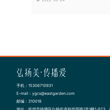
弘扬美·传播爱
手机：15306710931
E-mail：ygcs@eastgarden.com
邮编：310018
地址：杭州市钱塘区白杨街道科技园路1号1幢1-823、