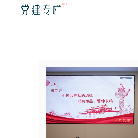
信息公开
新闻动态
ZHUAN
党建专栏
LAN
宜学计划
媒体报道
合作伙伴
宜安计划
机构信息
公告公示
宜心计划
管理制度
公益影像